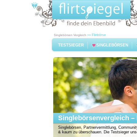
>> Flirtbörse
Singlebörsen Vergleich
TESTSIEGER
SINGLEBÖRSEN
Singlebörsenvergleich – 
Singlebörsen, Partnervermittlung, Community
& kaum zu überschauen. Die Testsieger unser