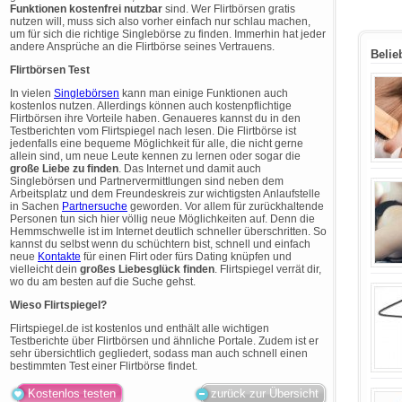
Funktionen kostenfrei nutzbar
sind. Wer Flirtbörsen gratis
nutzen will, muss sich also vorher einfach nur schlau machen,
um für sich die richtige Singlebörse zu finden. Immerhin hat jeder
andere Ansprüche an die Flirtbörse seines Vertrauens.
Belie
Flirtbörsen Test
In vielen
Singlebörsen
kann man einige Funktionen auch
kostenlos nutzen. Allerdings können auch kostenpflichtige
Flirtbörsen ihre Vorteile haben. Genaueres kannst du in den
Testberichten vom Flirtspiegel nach lesen. Die Flirtbörse ist
jedenfalls eine bequeme Möglichkeit für alle, die nicht gerne
allein sind, um neue Leute kennen zu lernen oder sogar die
große Liebe zu finden
. Das Internet und damit auch
Singlebörsen und Partnervermittlungen sind neben dem
Arbeitsplatz und dem Freundeskreis zur wichtigsten Anlaufstelle
in Sachen
Partnersuche
geworden. Vor allem für zurückhaltende
Personen tun sich hier völlig neue Möglichkeiten auf. Denn die
Hemmschwelle ist im Internet deutlich schneller überschritten. So
kannst du selbst wenn du schüchtern bist, schnell und einfach
neue
Kontakte
für einen Flirt oder fürs Dating knüpfen und
vielleicht dein
großes Liebesglück finden
. Flirtspiegel verrät dir,
wo du am besten auf die Suche gehst.
Wieso Flirtspiegel?
Flirtspiegel.de ist kostenlos und enthält alle wichtigen
Testberichte über Flirtbörsen und ähnliche Portale. Zudem ist er
sehr übersichtlich gegliedert, sodass man auch schnell einen
bestimmten Test einer Flirtbörse findet.
Kostenlos testen
zurück zur Übersicht