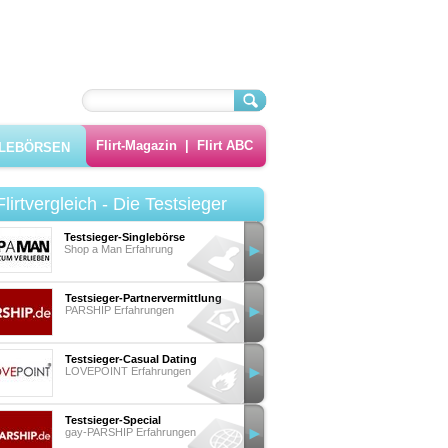
Flirt-Magazin
|
Flirt ABC
GLEBÖRSEN
Flirtvergleich - Die Testsieger
Testsieger-Singlebörse
Shop a Man Erfahrung
Testsieger-Partnervermittlung
PARSHIP Erfahrungen
Testsieger-Casual Dating
LOVEPOINT Erfahrungen
Testsieger-Special
gay-PARSHIP Erfahrungen