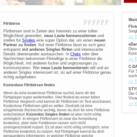
Weit
Flirtbörse
Flir
Flirtbörsen sind in Zeiten des Internets zu einer tollen
Sing
Möglichkeit geworden,
neue Leute kennenzulernen
und
>> T
stellen für
Singles
eine super Option dar, um einen
neuen
eDar
Partner zu finden
. Auf einer Flirtbörse lässt es sich ganz
Diese
entspannt
mit anderen Singles flirten
und interessante
Kont
Details übereinander austauschen. In
Chats
oder über
Nachrichten bekommen Flirtwillige in einer Flirtbörse die
>> T
Möglichkeit, mit anderen locker und ungezwungen zu
C-DA
kommunizieren. Wer
neue Leute kennenlernen
will und an
Für 
anderen Singles interessiert ist, ist auf einer Flirtbörse genau
such
richtig aufgehoben.
>> T
Kostenlose Flirtbörsen finden
STY
Wenn du eine kostenlose Flirtbörse suchst, kann dir der
Die 
Flirtspiegel super weiterhelfen. Hier findest du einen tollen
Visa
Flirtbörse Vergleich und kannst dir Flirtbörsen im Test anschauen.
>> T
Kostenlose Flirtbörsen gibt es selten. Deshalb ist eine
eingehende Recherche wichtig, bevor du dich für eine Flirtbörse
entscheidest.
Kostenlos Singles finden
ist aber nicht völlig
unmöglich. In einigen Flirtbörsen ist zwar die Anmeldung
kostenlos, aber viele Funktionen lassen sich nicht
uneingeschränkt nutzen. Es ist aber nicht völlig unmöglich, eine
Flirtbörse kostenlos zu nutzen. Auf Flirtspiegel kannst du dich
genauestens informieren, in welcher Flirtbörse welche