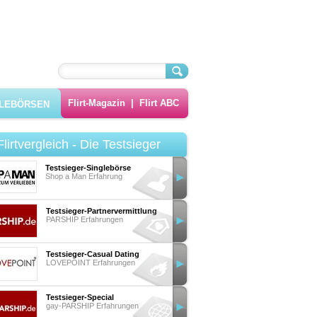
Flirt-Magazin
|
Flirt ABC
GLEBÖRSEN
Flirtvergleich - Die Testsieger
Testsieger-Singlebörse
Shop a Man Erfahrung
Testsieger-Partnervermittlung
PARSHIP Erfahrungen
Testsieger-Casual Dating
LOVEPOINT Erfahrungen
Testsieger-Special
gay-PARSHIP Erfahrungen