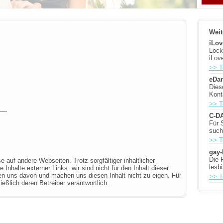
Weit
iLov
Lock
iLov
>> T
eDar
Diese
Kont
>> T
—-
C-DA
Für 
such
>> T
gay
Die 
 auf andere Webseiten. Trotz sorgfältiger inhaltlicher
lesb
 Inhalte externer Links. wir sind nicht für den Inhalt dieser
en uns davon und machen uns diesen Inhalt nicht zu eigen. Für
>> T
ießlich deren Betreiber verantwortlich.