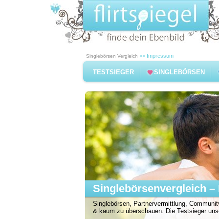
>> Impressum
Singlebörsen Vergleich
TESTSIEGER
SINGLEBÖRSEN
Singlebörsenvergleich – 
Singlebörsen, Partnervermittlung, Community
& kaum zu überschauen. Die Testsieger unser