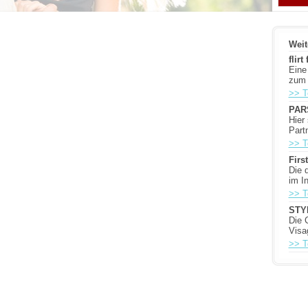
Weit
flir
Eine
zum 
>> T
PAR
Hier
Part
>> T
Firs
Die 
im In
>> T
STY
Die 
Visa
>> T