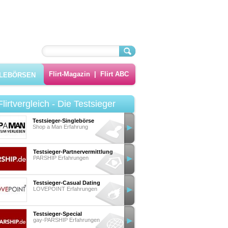
Flirt-Magazin
|
Flirt ABC
GLEBÖRSEN
Flirtvergleich - Die Testsieger
Testsieger-Singlebörse
Shop a Man Erfahrung
Testsieger-Partnervermittlung
PARSHIP Erfahrungen
Testsieger-Casual Dating
LOVEPOINT Erfahrungen
Testsieger-Special
gay-PARSHIP Erfahrungen