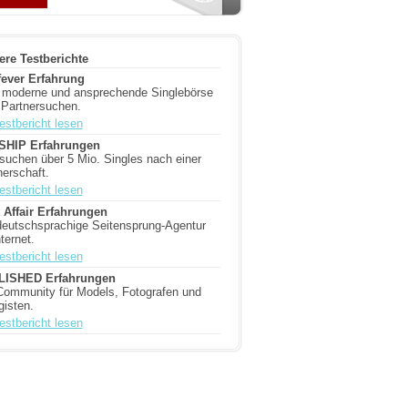
ere Testberichte
t fever Erfahrung
 moderne und ansprechende Singlebörse
Partnersuchen.
estbericht lesen
SHIP Erfahrungen
 suchen über 5 Mio. Singles nach einer
nerschaft.
estbericht lesen
t Affair Erfahrungen
deutschsprachige Seitensprung-Agentur
ternet.
estbericht lesen
LISHED Erfahrungen
Community für Models, Fotografen und
gisten.
estbericht lesen