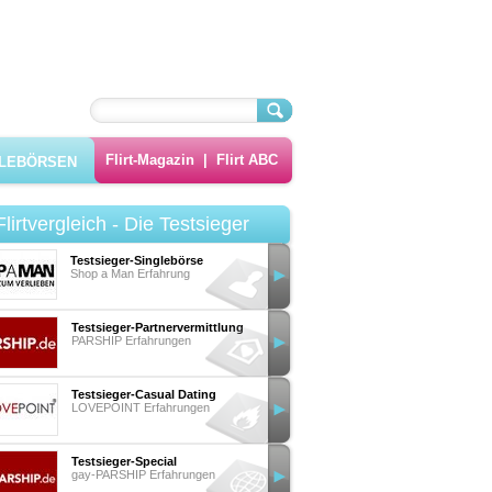
Flirt-Magazin
|
Flirt ABC
GLEBÖRSEN
Flirtvergleich - Die Testsieger
Testsieger-Singlebörse
Shop a Man Erfahrung
Testsieger-Partnervermittlung
PARSHIP Erfahrungen
Testsieger-Casual Dating
LOVEPOINT Erfahrungen
Testsieger-Special
gay-PARSHIP Erfahrungen