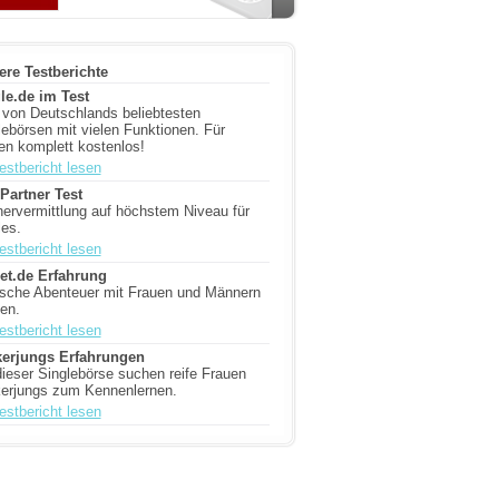
ere Testberichte
le.de im Test
 von Deutschlands beliebtesten
lebörsen mit vielen Funktionen. Für
en komplett kostenlos!
estbericht lesen
ePartner Test
nervermittlung auf höchstem Niveau für
les.
estbericht lesen
et.de Erfahrung
ische Abenteuer mit Frauen und Männern
ben.
estbericht lesen
erjungs Erfahrungen
dieser Singlebörse suchen reife Frauen
erjungs zum Kennenlernen.
estbericht lesen