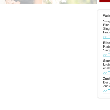
Weit
Sing
Eine
Sing
Frau
>> T
Elit
Part
Sing
>> T
Secr
Erot
erle
>> T
Zuck
Bei 
Zuck
>> T