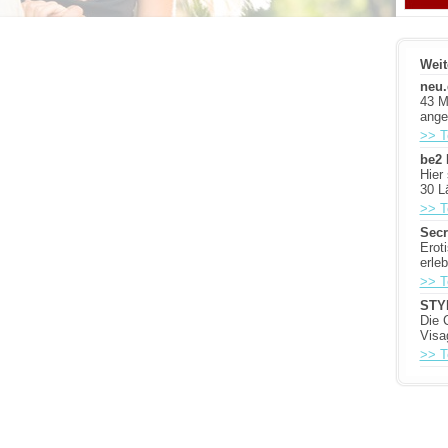
Weit
neu.
43 M
ange
>> T
be2 
Hier
30 L
>> T
Secr
Erot
erle
>> T
STY
Die 
Visa
>> T