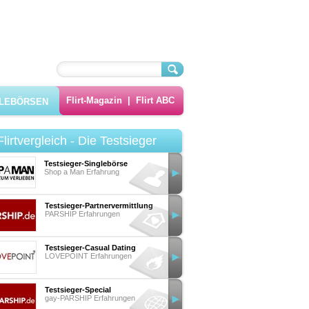
Flirt-Magazin
|
Flirt ABC
GLEBÖRSEN
Flirtvergleich - Die Testsieger
Testsieger-Singlebörse
Shop a Man Erfahrung
Testsieger-Partnervermittlung
PARSHIP Erfahrungen
Testsieger-Casual Dating
LOVEPOINT Erfahrungen
Testsieger-Special
gay-PARSHIP Erfahrungen