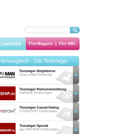
Flirt-Magazin
|
Flirt ABC
GLEBÖRSEN
Flirtvergleich - Die Testsieger
Testsieger-Singlebörse
Shop a Man Erfahrung
Testsieger-Partnervermittlung
PARSHIP Erfahrungen
Testsieger-Casual Dating
LOVEPOINT Erfahrungen
Testsieger-Special
gay-PARSHIP Erfahrungen