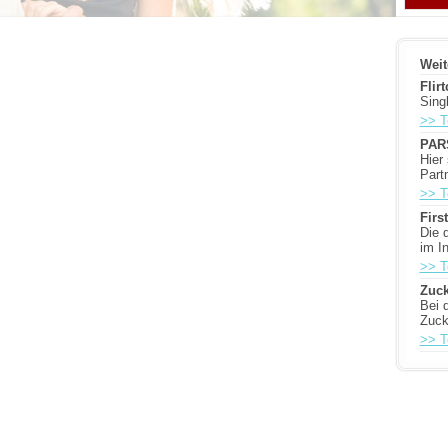
Weit
Flir
Sing
>> T
PAR
Hier
Part
>> T
Firs
Die 
im In
>> T
Zuck
Bei 
Zuck
>> T