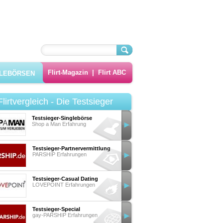
Flirt-Magazin
|
Flirt ABC
GLEBÖRSEN
Flirtvergleich - Die Testsieger
Testsieger-Singlebörse
Shop a Man Erfahrung
Testsieger-Partnervermittlung
PARSHIP Erfahrungen
Testsieger-Casual Dating
LOVEPOINT Erfahrungen
Testsieger-Special
gay-PARSHIP Erfahrungen