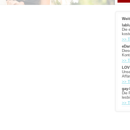
Weit
labl
Die 
kost
>> T
eDar
Diese
Kont
>> T
LOV
Unse
Affä
>> T
gay
Die 
lesb
>> T