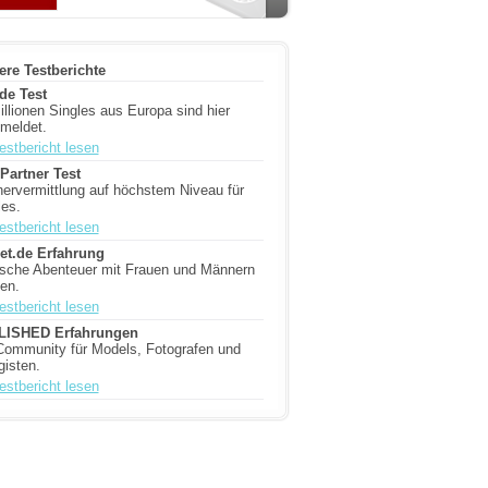
ere Testberichte
de Test
illionen Singles aus Europa sind hier
meldet.
estbericht lesen
ePartner Test
nervermittlung auf höchstem Niveau für
les.
estbericht lesen
et.de Erfahrung
ische Abenteuer mit Frauen und Männern
ben.
estbericht lesen
LISHED Erfahrungen
Community für Models, Fotografen und
gisten.
estbericht lesen