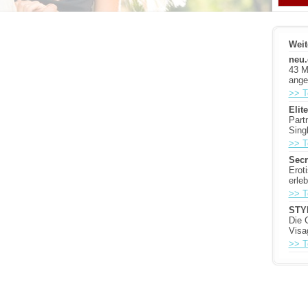
Weit
neu.
43 M
ange
>> T
Elit
Part
Sing
>> T
Secr
Erot
erle
>> T
STY
Die 
Visa
>> T