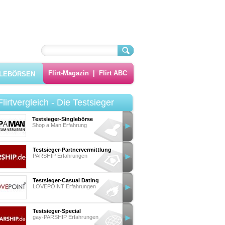
Flirt-Magazin
|
Flirt ABC
GLEBÖRSEN
Flirtvergleich - Die Testsieger
Testsieger-Singlebörse
Shop a Man Erfahrung
Testsieger-Partnervermittlung
PARSHIP Erfahrungen
Testsieger-Casual Dating
LOVEPOINT Erfahrungen
Testsieger-Special
gay-PARSHIP Erfahrungen