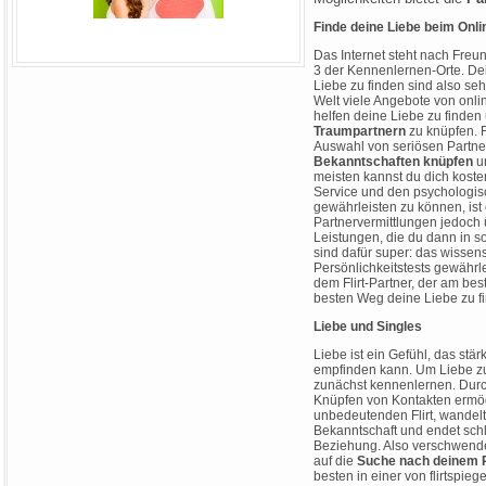
Finde deine Liebe beim Onli
Das Internet steht nach Freun
3 der Kennenlernen-Orte. De
Liebe zu finden sind also sehr
Welt viele Angebote von onl
helfen deine Liebe zu finde
Traumpartnern
zu knüpfen. Fl
Auswahl von seriösen Partne
Bekanntschaften knüpfen
un
meisten kannst du dich kost
Service und den psychologisc
gewährleisten zu können, ist
Partnervermittlungen jedoch 
Leistungen, die du dann in 
sind dafür super: das wissens
Persönlichkeitstests gewährl
dem Flirt-Partner, der am best
besten Weg deine Liebe zu f
Liebe und Singles
Liebe ist ein Gefühl, das stä
empfinden kann. Um Liebe z
zunächst kennenlernen. Dur
Knüpfen von Kontakten ermög
unbedeutenden Flirt, wandelt
Bekanntschaft und endet schli
Beziehung. Also verschwende
auf die
Suche nach deinem 
besten in einer von flirtspie