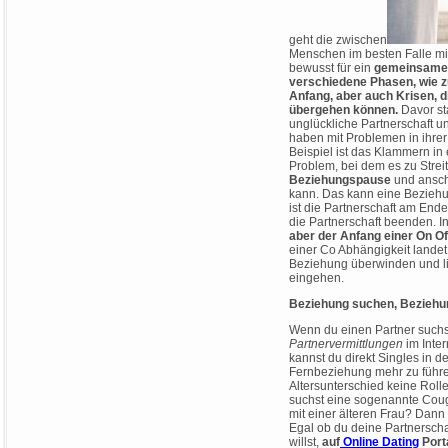
geht die zwischen
Menschen im besten Falle mit
bewusst für ein
gemeinsame
verschiedene Phasen
, wie 
Anfang,
aber auch Krisen, d
übergehen können.
Davor st
unglückliche Partnerschaft 
haben mit Problemen in ihre
Beispiel ist das Klammern in
Problem, bei dem es zu Strei
Beziehungspause
und ansc
kann. Das kann eine Beziehu
ist die Partnerschaft am End
die Partnerschaft beenden. In
aber der Anfang einer On O
einer Co Abhängigkeit landet 
Beziehung überwinden und li
eingehen.
Beziehung suchen, Beziehu
Wenn du einen Partner suchs
Partnervermittlungen
im Inter
kannst du direkt Singles in d
Fernbeziehung mehr zu führen
Altersunterschied keine Roll
suchst eine sogenannte Coug
mit einer älteren Frau? Dann
Egal ob du deine Partnerscha
willst,
auf
Online Dating
Porta