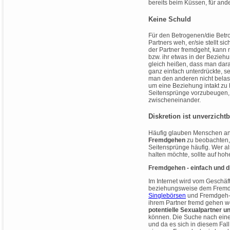
bereits beim Küssen, für and
Keine Schuld
Für den Betrogenen/die Bet
Partners weh, er/sie stellt 
der Partner fremdgeht, kann
bzw. ihr etwas in der Beziehun
gleich heißen, dass man dar
ganz einfach unterdrückte, s
man den anderen nicht belast
um eine Beziehung intakt zu 
Seitensprünge vorzubeugen, 
zwischeneinander.
Diskretion ist unverzichtb
Häufig glauben Menschen an
Fremdgehen
zu beobachten,
Seitensprünge häufig. Wer a
halten möchte, sollte auf ho
Fremdgehen - einfach und d
Im Internet wird vom Geschäf
beziehungsweise dem Fremdge
Singlebörsen
und Fremdgeh-Po
ihrem Partner fremd gehen wol
potentielle Sexualpartner u
können. Die Suche nach einer
und da es sich in diesem Fal