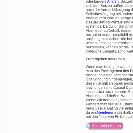
oder längere
Affären
. Sexuel
sich den Reizen außerhalb 
nach der Vernachlässigung d
Selbstbestätigung bei anderen
Abenteurern eine vielseitige 
Casual Dating Portale
sind a
kostenlos. Da du für die Onl
Abenteuer außerhalb deiner
bezahlen musst, empfiehlt es
ausfindig zu machen, die bei
besten Leistungen bereitstell
bekommen, können dir die Tes
Kategorie Casual Dating weit
Fremdgehen verzeihen
Wenn man betrogen wurde, ste
man das
Fremdgehen des Pa
Aber auch einen Seitensprung
Überwindung für denjenigen,
diesen Schritt ersparen möch
legt, für den sind Casual Dat
lassen sich auch mehrere Bek
Abenteuer schließen. Wenn d
Weise Wiederholungstäter bis
Partnerschaft sexuelle Erfah
beim Casual Dating vielseit
du ein
Abenteuer
außerhalb 
bei den Tests von Flirtspiegel
Kostenlos testen