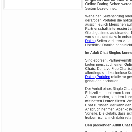
Online Dating Seiten werde
Seiten bezeichnet.
Wer einen Seitensprung oder 
derartigen Portalen die nötige
ausschließlich Menschen auf
Partnerschaft interessiert
si
Gleichgesinnte aufeinander. 
von selbst und dazu in entsp
Dating
Seiten verlieren viele
Überblick. Damit dir das nicht 
Im Adult Chat Singles kenn
Singlebörsen, Partnervermitt
bieten meist auch einen
Onli
Chats
. Der Live Free Chat ist
allerdings sind kostenlose K
Dating Portalen
relativ rar g
genauer hinschauen.
Der Vorteil eines Single Chat
Echtzeit kennenlernen kann. 
Antwort warten, sondern kan
mit netten Leuten flirten
. We
Chat zu finden, der kann den
Anspruch nehmen. Aber koste
Vorteile. Die Gefahr, dass si
treiben, ist nämlich dafür rela
Den passenden Adult Chat 